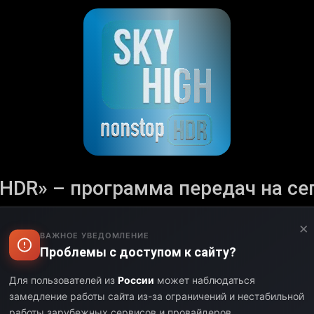
DR» – программа передач на сего
Аторизуйтесь и настройте свой часовой пояс.
×
ВАЖНОЕ УВЕДОМЛЕНИЕ
 с полным расписанием телеканала «SKY HIGH NON STOP 
Проблемы с доступом к сайту?
щих и уникальных шоу. Программа телеканала «SKY HIG
нений и новинок в эфире. Следите за актуальными собы
Для пользователей из
России
может наблюдаться
оставайтесь на связи с любимым телеканалом.
замедление работы сайта из-за ограничений и нестабильной
работы зарубежных сервисов и провайдеров.