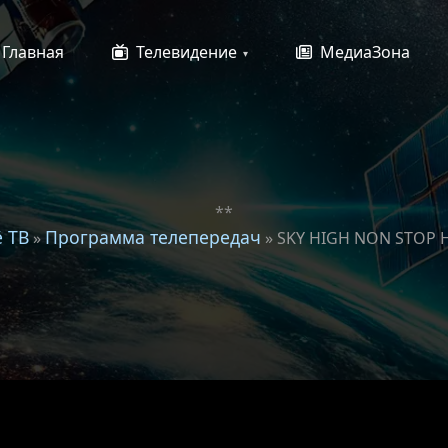
Главная
Телевидение
МедиаЗона
**
ё ТВ
Программа телепередач
»
» SKY HIGH NON STOP 