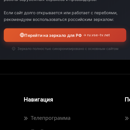
Выберите дату:
Если сайт долго открывается или работает с перебоями,
рекомендуем воспользоваться российским зеркалом:
ЧАЛО
КОНЕЦ
ДЛИТЕЛЬНОСТЬ
Перейти на зеркало для РФ
→ ru.vse-tv.net
вил свою программу передач на выбранную дату.
Зеркало полностью синхронизировано с основным сайтом
Навигация
П
Телепрограмма