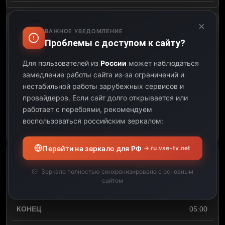
×
Super League Rugby
ВАЖНОЕ УВЕДОМЛЕНИЕ
Проблемы с доступом к сайту?
04:30
Для пользователей из
России
может наблюдаться
замедление работы сайта из-за ограничений и
04:45
нестабильной работы зарубежных сервисов и
провайдеров.
Если сайт долго открывается или
00:15
работает с перебоями, рекомендуем
воспользоваться российским зеркалом:
Открыть описание
Перейти на зеркало для РФ
→ ru.vse-tv.net
RFL Women's Super League
Зеркало полностью синхронизировано с основным
сайтом
04:45
05:00