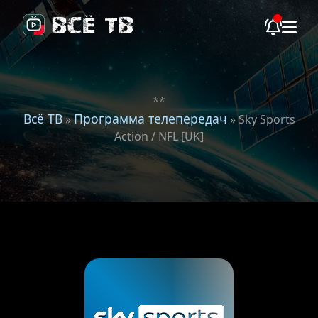
**
Всё ТВ
Программа телепередач
»
» Sky Sports
Action / NFL [UK]