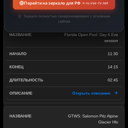
Перейти на зеркало для РФ
→ ru.vse-tv.net
телепередачи описание.
Зеркало полностью синхронизировано с основным
сайтом
Florida Open Pool: Day 6 Eve
session
11:30
14:15
02:45
Открыть описание
GTWS: Salomon Pitz Alpine
Glacier Hls