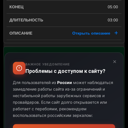
05:00
03:00
Открыть описание
Boxing: MVPW-05
×
ВАЖНОЕ УВЕДОМЛЕНИЕ
05:00
Проблемы с доступом к сайту?
Для пользователей из
России
может наблюдаться
11:30
замедление работы сайта из-за ограничений и
нестабильной работы зарубежных сервисов и
06:30
провайдеров.
Если сайт долго открывается или
работает с перебоями, рекомендуем
Открыть описание
воспользоваться российским зеркалом:
Канал «Sky Sport 9 _» не
предоставил для этой