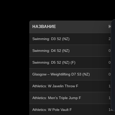
НАЗВАНИЕ
НА
Swimming: D3 S2 (NZ)
23:
Swimming: D4 S2 (NZ)
02:
Swimming: D5 S2 (NZ) (F)
05:
Glasgow – Weightlifting D7 S3 (NZ)
09:
Athletics: W Javelin Throw F
11:
Athletics: Men's Triple Jump F
12:
Athletics: W Pole Vault F
14: