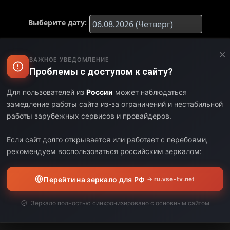
Выберите дату:
×
ЧАЛО
КОНЕЦ
ДЛИТЕЛЬНОСТЬ
ВАЖНОЕ УВЕДОМЛЕНИЕ
Проблемы с доступом к сайту?
00
02:20
03:20
Для пользователей из
России
может наблюдаться
20
05:35
03:15
замедление работы сайта из-за ограничений и нестабильной
работы зарубежных сервисов и провайдеров.
35
09:00
03:25
Если сайт долго открывается или работает с перебоями,
00
11:05
02:05
рекомендуем воспользоваться российским зеркалом:
05
12:35
01:30
Перейти на зеркало для РФ
→ ru.vse-tv.net
35
14:15
01:40
Зеркало полностью синхронизировано с основным сайтом
15
16:30
02:15