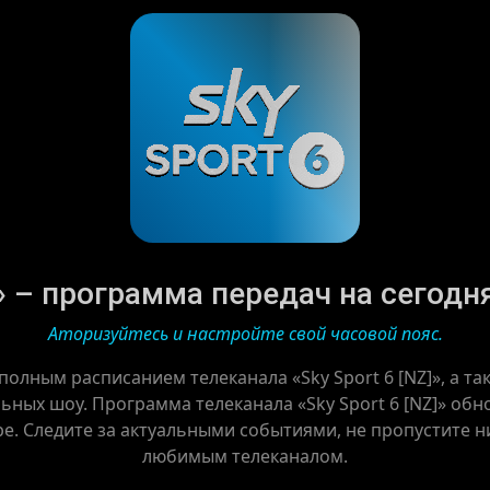
]» – программа передач на сегодня 
Аторизуйтесь и настройте свой часовой пояс.
полным расписанием телеканала «Sky Sport 6 [NZ]», а 
ных шоу. Программа телеканала «Sky Sport 6 [NZ]» обн
ре. Следите за актуальными событиями, не пропустите ни
любимым телеканалом.