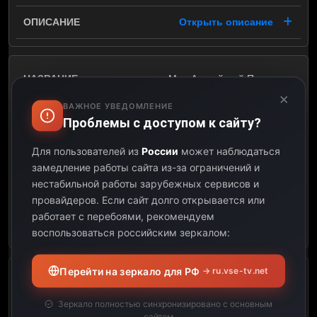
Открыть описание
Мир Английской Премьер-
лиги. Эдвин Ван Дер Сар
×
ВАЖНОЕ УВЕДОМЛЕНИЕ
Проблемы с доступом к сайту?
08:00
Для пользователей из
России
может наблюдаться
08:30
замедление работы сайта из-за ограничений и
нестабильной работы зарубежных сервисов и
00:30
провайдеров.
Если сайт долго открывается или
работает с перебоями, рекомендуем
Открыть описание
воспользоваться российским зеркалом:
Перейти на зеркало для РФ
→ ru.vse-tv.net
Обзор матчей Бундеслиги.
34 тур
Зеркало полностью синхронизировано с основным
сайтом