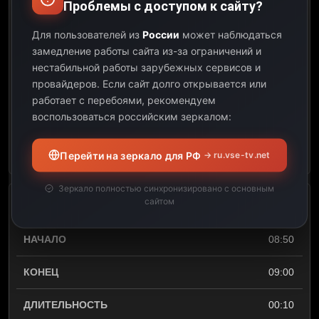
Проблемы с доступом к сайту?
х/ф Процесс
Для пользователей из
России
может наблюдаться
замедление работы сайта из-за ограничений и
07:00
нестабильной работы зарубежных сервисов и
провайдеров.
Если сайт долго открывается или
08:50
работает с перебоями, рекомендуем
воспользоваться российским зеркалом:
01:50
Открыть описание
Перейти на зеркало для РФ
→ ru.vse-tv.net
Зеркало полностью синхронизировано с основным
сайтом
м/ф Сборник мультфильмов
08:50
09:00
00:10