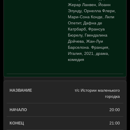
Жерар Ланвен, Йоанн
Элунду, Орнелла Флери,
Мари-Сона Конде, Лили
Опетит, Дафна де
Катрбарб, Франсуа
Бюрелу, Гвендалина
Дойчева, Жан-Луи
Барселона. Франция,
Италия, 2021, драма,
комедия
т/с Истории маленького
городка
20:00
21:00