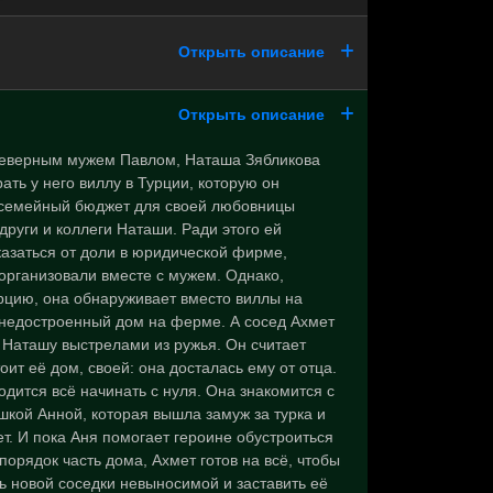
Открыть описание
Открыть описание
еверным мужем Павлом, Наташа Зябликова
ать у него виллу в Турции, которую он
 семейный бюджет для своей любовницы
други и коллеги Наташи. Ради этого ей
азаться от доли в юридической фирме,
организовали вместе с мужем. Однако,
рцию, она обнаруживает вместо виллы на
 недостроенный дом на ферме. А сосед Ахмет
 Наташу выстрелами из ружья. Он считает
тоит её дом, своей: она досталась ему от отца.
дится всё начинать с нуля. Она знакомится с
шкой Анной, которая вышла замуж за турка и
ет. И пока Аня помогает героине обустроиться
 порядок часть дома, Ахмет готов на всё, чтобы
ь новой соседки невыносимой и заставить её