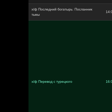
х/ф Последний богатырь: Посланник
14:
тьмы
х/ф Перевод с турецкого
16: