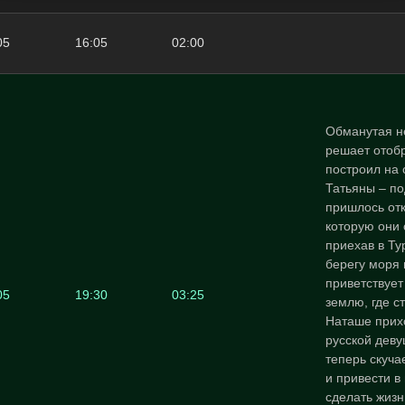
05
16:05
02:00
Обманутая н
решает отобр
построил на
Татьяны – по
пришлось отк
которую они 
приехав в Ту
берегу моря
приветствует
05
19:30
03:25
землю, где с
Наташе прихо
русской деву
теперь скуча
и привести в
сделать жизн