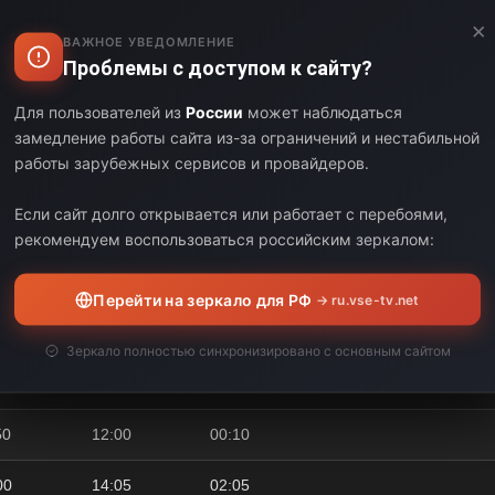
×
00
04:00
01:00
ВАЖНОЕ УВЕДОМЛЕНИЕ
Проблемы с доступом к сайту?
00
05:00
01:00
Для пользователей из
России
может наблюдаться
00
05:30
00:30
замедление работы сайта из-за ограничений и нестабильной
работы зарубежных сервисов и провайдеров.
30
05:50
00:20
Если сайт долго открывается или работает с перебоями,
50
08:00
02:10
рекомендуем воспользоваться российским зеркалом:
00
08:50
00:50
Перейти на зеркало для РФ
→ ru.vse-tv.net
50
11:00
02:10
Зеркало полностью синхронизировано с основным сайтом
00
11:50
00:50
50
12:00
00:10
00
14:05
02:05