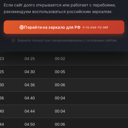
Если сайт долго открывается или работает с перебоями,
00
04:07
00:07
рекомендуем воспользоваться российским зеркалом:
07
04:08
00:01
Перейти на зеркало для РФ
→ ru.vse-tv.net
08
04:20
00:12
Зеркало полностью синхронизировано с основным сайтом
20
04:23
00:03
23
04:25
00:02
25
04:30
00:05
30
04:36
00:06
36
04:40
00:04
40
04:44
00:04
44
04:50
00:06