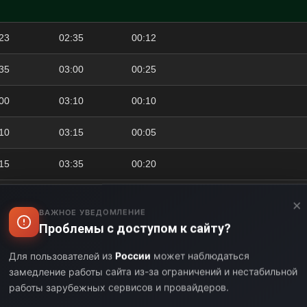
23
02:35
00:12
35
03:00
00:25
00
03:10
00:10
10
03:15
00:05
15
03:35
00:20
35
03:40
00:05
×
ВАЖНОЕ УВЕДОМЛЕНИЕ
Проблемы с доступом к сайту?
40
03:41
00:01
Для пользователей из
России
может наблюдаться
41
03:50
00:09
замедление работы сайта из-за ограничений и нестабильной
работы зарубежных сервисов и провайдеров.
50
04:00
00:10