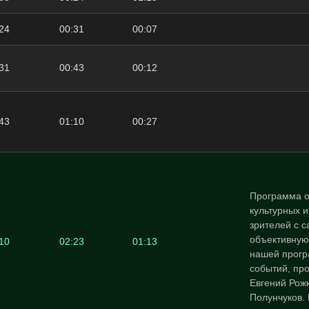
24
00:31
00:07
31
00:43
00:12
43
01:10
00:27
Программа о
культурных 
зрителей с 
объективную
10
02:23
01:13
нашей прогр
событий, пр
Евгений Рожк
Полунчуков.