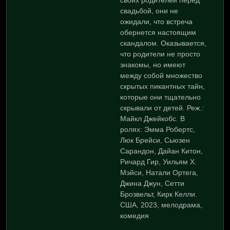
своих родителей перед
свадьбой, они не
ожидали, что встреча
обернется настоящим
скандалом. Оказывается,
что родители не просто
знакомы, но имеют
между собой множество
скрытых пикантных тайн,
которые они тщательно
скрывали от детей. Реж.:
Майкл Джейкобс. В
ролях: Эмма Робертс,
Люк Брейси, Сьюзен
Сарандон, Дайан Китон,
Ричард Гир, Уильям Х.
Мэйси, Натали Ортега,
Джина Джун, Сетти
Брозвельт, Кирк Келли.
США, 2023, мелодрама,
комедия