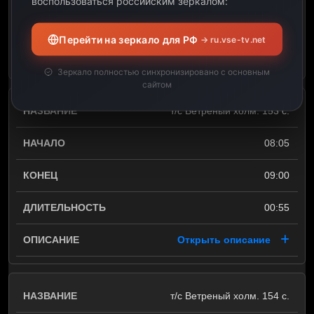
воспользоваться российским зеркалом:
00:50
Перейти на зеркало для РФ
→ ru.vse-tv.net
Открыть описание
Зеркало полностью синхронизировано с основным
сайтом
т/с Ветреный холм. 153 с.
08:05
09:00
00:55
Открыть описание
т/с Ветреный холм. 154 с.