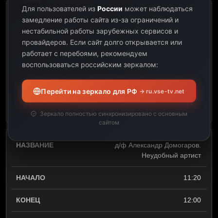
Для пользователей из
России
может наблюдаться
т/с Солдат пен салауат
замедление работы сайта из-за ограничений и
нестабильной работы зарубежных сервисов и
10:20
провайдеров.
Если сайт долго открывается или
работает с перебоями, рекомендуем
11:20
воспользоваться российским зеркалом:
01:00
Перейти на зеркало для РФ
→ ru.vse-tv.net
Открыть описание
Зеркало полностью синхронизировано с основным
сайтом
д/ф Александр Домогаров.
Неудобный артист
11:20
12:00