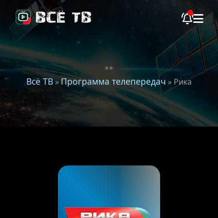
**
Всё ТВ
Программа телепередач
»
» Рика