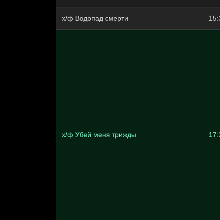
х/ф Водопад смерти
15:
х/ф Убей меня трижды
17: