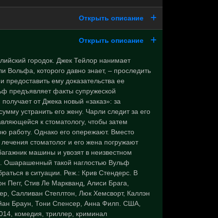
Открыть описание
Открыть описание
лийский городок. Джек Тейлор нанимает
и Вольфа, которого давно знает, – проследить
 и предоставить ему доказательства ее
ьф предъявляет факты супружеской
 получает от Джека новый «заказ»: за
сумму устранить его жену. Чарли следит за его
авляющейся к стоматологу, чтобы затем
ою работу. Однако его опережают. Вместо
 лечения стоматолог и его жена погружают
багажник машины и увозят в неизвестном
. Ошарашенный такой наглостью Вульф
раться в ситуации. Реж.: Крив Стендерс. В
н Пегг, Стив Ле Маркванд, Алиси Брага,
ер, Салливан Степлтон, Люк Хемсворт, Каллэн
йан Браун, Тони Спенсер, Анна Филп. США,
014, комедия, триллер, криминал