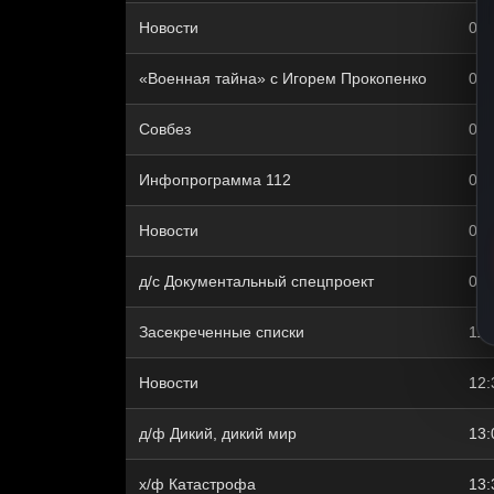
Новости
05:
«Военная тайна» с Игорем Прокопенко
06:
Совбез
08:
Инфопрограмма 112
09:
Новости
09:
д/с Документальный спецпроект
09:
Заcекрeченные списки
11:
Новости
12:
д/ф Дикий, дикий мир
13:
х/ф Катастрофа
13: