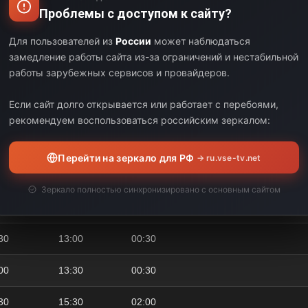
Проблемы с доступом к сайту?
30
06:00
00:30
Для пользователей из
России
может наблюдаться
00
08:00
02:00
замедление работы сайта из-за ограничений и нестабильной
работы зарубежных сервисов и провайдеров.
00
09:00
01:00
Если сайт долго открывается или работает с перебоями,
00
09:30
00:30
рекомендуем воспользоваться российским зеркалом:
30
09:55
00:25
Перейти на зеркало для РФ
→ ru.vse-tv.net
55
11:10
01:15
Зеркало полностью синхронизировано с основным сайтом
10
12:30
01:20
30
13:00
00:30
00
13:30
00:30
30
15:30
02:00