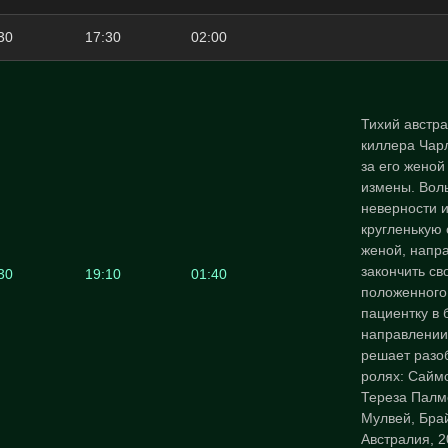
30
17:30
02:00
Тихий австра
киллера Чарл
за его женой
измены. Вол
неверности и
кругленькую 
женой, напр
закончить св
30
19:10
01:40
положенного
пациентку в 
направлении
решает разоб
ролях: Саймо
Тереза Палм
Мулвей, Бра
Австралия, 2