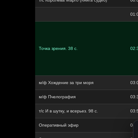
т/с Королева Марго (Книга судеб)
00:
01:
Точка зрения. 38 с.
02:
м/ф Хождение за три моря
03:
м/ф Пчелография
03:
т/с И в шутку, и всерьез. 98 с.
03:
Оперативный эфир
04: