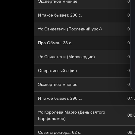
Экспертное мнение
04:
И такое бывает. 296 с.
04:
т/с Свидетели (Последний урок)
05:
Про Обман. 38 с.
05:
т/с Свидетели (Милосердие)
06:
Оперативный эфир
07:
Экспертное мнение
07:
И такое бывает. 296 с.
07:
т/с Королева Марго (День святого
08:
Варфоломея)
Советы доктора. 62 с.
08: