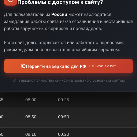
Проблемы с доступом к сайту?
30
04:35
00:05
Для пользователей из
России
может наблюдаться
35
05:00
00:25
замедление работы сайта из-за ограничений и нестабильной
работы зарубежных сервисов и провайдеров.
00
05:50
00:50
Если сайт долго открывается или работает с перебоями,
50
06:05
00:15
рекомендуем воспользоваться российским зеркалом:
05
07:00
00:55
Перейти на зеркало для РФ
→ ru.vse-tv.net
00
07:30
00:30
Зеркало полностью синхронизировано с основным сайтом
30
07:35
00:05
35
08:00
00:25
00
08:50
00:50
50
09:10
00:20