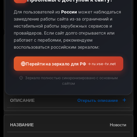
00:20
Для пользователей из
России
может наблюдаться
замедление работы сайта из-за ограничений и
Открыть описание
нестабильной работы зарубежных сервисов и
провайдеров.
Если сайт долго открывается или
работает с перебоями, рекомендуем
х/ф Полет в страну чудовищ
воспользоваться российским зеркалом:
07:45
Перейти на зеркало для РФ
→ ru.vse-tv.net
09:00
Зеркало полностью синхронизировано с основным
сайтом
01:15
Открыть описание
Новости