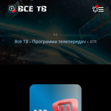
**
Всё ТВ
Программа телепередач
»
» ATR