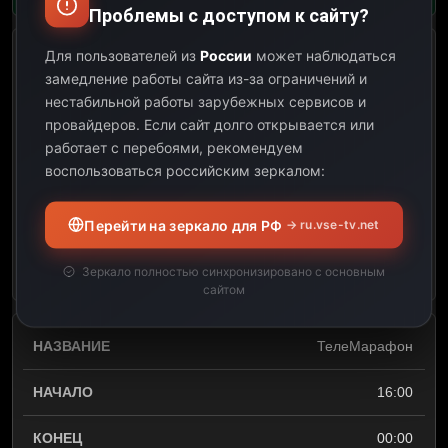
Проблемы с доступом к сайту?
Для пользователей из
России
может наблюдаться
Передачі з архіву каналу
замедление работы сайта из-за ограничений и
ATR
нестабильной работы зарубежных сервисов и
провайдеров.
Если сайт долго открывается или
07:00
работает с перебоями, рекомендуем
воспользоваться российским зеркалом:
16:00
09:00
Перейти на зеркало для РФ
→ ru.vse-tv.net
Открыть описание
Зеркало полностью синхронизировано с основным
сайтом
ТелеМарафон
16:00
00:00