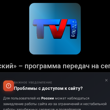
ий» – программа передач на сего
Аторизуйтесь и настройте свой часовой пояс.
×
ВАЖНОЕ УВЕДОМЛЕНИЕ
 с полным расписанием телеканала «Первый Карагандинс
Проблемы с доступом к сайту?
щих и уникальных шоу. Программа телеканала «Первый 
нений и новинок в эфире. Следите за актуальными собы
Для пользователей из
России
может наблюдаться
оставайтесь на связи с любимым телеканалом.
замедление работы сайта из-за ограничений и нестабильной
работы зарубежных сервисов и провайдеров.