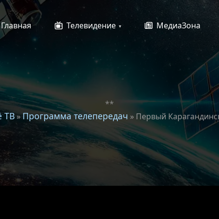
Главная
Телевидение
МедиаЗона
**
ё ТВ
Программа телепередач
»
» Первый Карагандинс