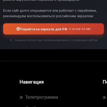
Выберите дату:
Если сайт долго открывается или работает с перебоями,
рекомендуем воспользоваться российским зеркалом:
ЧАЛО
КОНЕЦ
ДЛИТЕЛЬНОСТЬ
Перейти на зеркало для РФ
→ ru.vse-tv.net
вил свою программу передач на выбранную дату.
Зеркало полностью синхронизировано с основным сайтом
Навигация
П
Телепрограмма