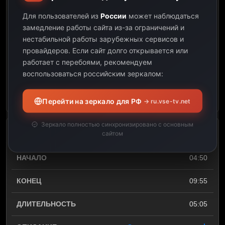
Поле чудес
Для пользователей из
России
может наблюдаться
03:45
замедление работы сайта из-за ограничений и
нестабильной работы зарубежных сервисов и
04:50
провайдеров.
Если сайт долго открывается или
работает с перебоями, рекомендуем
01:05
воспользоваться российским зеркалом:
Открыть описание
Перейти на зеркало для РФ
→ ru.vse-tv.net
Зеркало полностью синхронизировано с основным
сайтом
т/с Я тебя не боюсь!
04:50
09:55
05:05