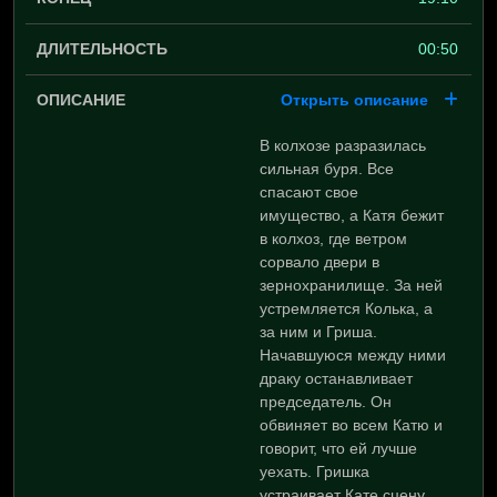
00:50
Открыть описание
В колхозе разразилась
сильная буря. Все
спасают свое
имущество, а Катя бежит
в колхоз, где ветром
сорвало двери в
зернохранилище. За ней
устремляется Колька, а
за ним и Гриша.
Начавшуюся между ними
драку останавливает
председатель. Он
обвиняет во всем Катю и
говорит, что ей лучше
уехать. Гришка
устраивает Кате сцену