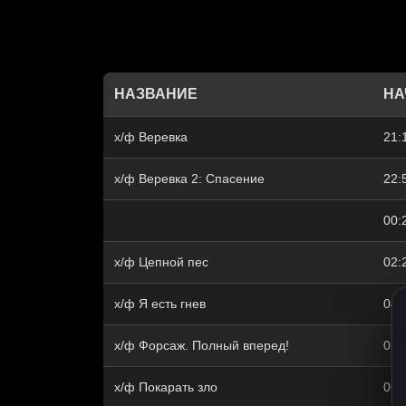
НАЗВАНИЕ
НА
х/ф Веревка
21:
х/ф Веревка 2: Спасение
22:
00:
х/ф Цепной пес
02:
х/ф Я есть гнев
04:
х/ф Форсаж. Полный вперед!
05:
х/ф Покарать зло
06: