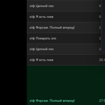
х/ф Цепной пес
08:
х/ф Я есть гнев
09:
х/ф Форсаж. Полный вперед!
11:
х/ф Покарать зло
12:
х/ф Цепной пес
14:
х/ф Я есть гнев
15:
х/ф Форсаж. Полный вперед!
17: