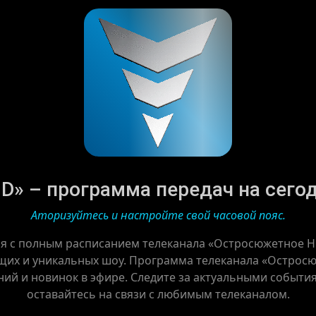
» – программа передач на сегодня
Аторизуйтесь и настройте свой часовой пояс.
ся с полным расписанием телеканала «Остросюжетное H
ущих и уникальных шоу. Программа телеканала «Остросю
ний и новинок в эфире. Следите за актуальными событи
оставайтесь на связи с любимым телеканалом.