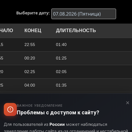
Выберите дату:
ЧАЛО
КОНЕЦ
ДЛИТЕЛЬНОСТЬ
15
22:55
01:40
55
00:20
01:25
20
02:25
02:05
25
04:00
01:35
00
05:25
01:25
×
ВАЖНОЕ УВЕДОМЛЕНИЕ
Проблемы с доступом к сайту?
25
06:50
01:25
Для пользователей из
России
может наблюдаться
50
08:15
01:25
замедление работы сайта из-за ограничений и нестабильной