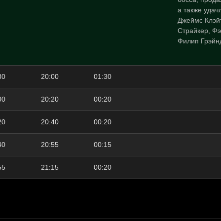
а также удач
Джеймс Клэйт
Страйкер, Ф
Филип Грэйнд
30
20:00
01:30
00
20:20
00:20
20
20:40
00:20
40
20:55
00:15
55
21:15
00:20