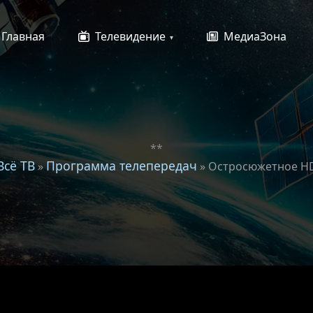
Главная
Телевидение
МедиаЗона
**
Всё ТВ
Программа телепередач
»
» Остросюжетное H