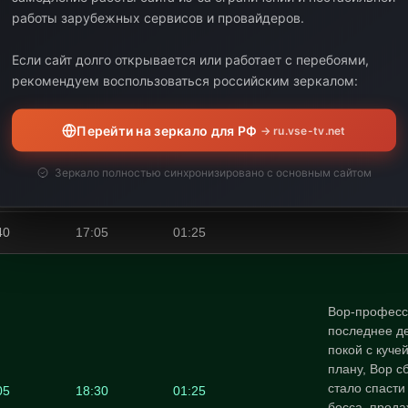
работы зарубежных сервисов и провайдеров.
15
09:50
01:35
Если сайт долго открывается или работает с перебоями,
50
11:15
01:25
рекомендуем воспользоваться российским зеркалом:
15
12:40
01:25
Перейти на зеркало для РФ
→ ru.vse-tv.net
40
14:05
01:25
Зеркало полностью синхронизировано с основным сайтом
05
15:40
01:35
40
17:05
01:25
Вор-професс
последнее де
покой с куче
плану, Вор с
стало спасти
05
18:30
01:25
босса, прод