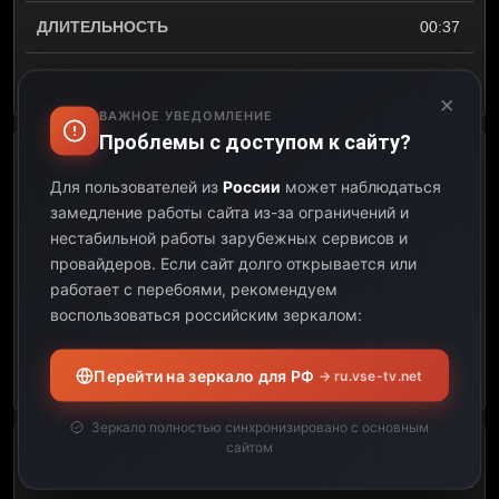
00:37
Открыть описание
×
ВАЖНОЕ УВЕДОМЛЕНИЕ
Проблемы с доступом к сайту?
Сегодня
Для пользователей из
России
может наблюдаться
замедление работы сайта из-за ограничений и
10:00
нестабильной работы зарубежных сервисов и
провайдеров.
Если сайт долго открывается или
10:25
работает с перебоями, рекомендуем
воспользоваться российским зеркалом:
00:25
Открыть описание
Перейти на зеркало для РФ
→ ru.vse-tv.net
Зеркало полностью синхронизировано с основным
сайтом
ЧП