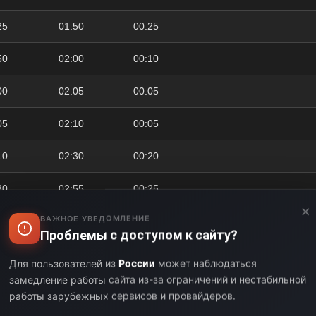
25
01:50
00:25
50
02:00
00:10
00
02:05
00:05
05
02:10
00:05
10
02:30
00:20
30
02:55
00:25
×
ВАЖНОЕ УВЕДОМЛЕНИЕ
55
03:00
00:05
Проблемы с доступом к сайту?
00
03:25
00:25
Для пользователей из
России
может наблюдаться
замедление работы сайта из-за ограничений и нестабильной
25
03:50
00:25
работы зарубежных сервисов и провайдеров.