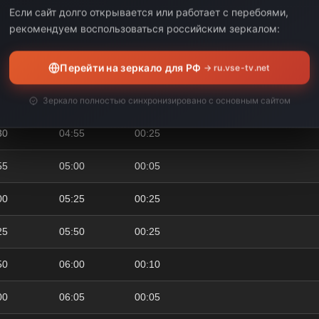
50
04:00
00:10
Если сайт долго открывается или работает с перебоями,
рекомендуем воспользоваться российским зеркалом:
00
04:05
00:05
Перейти на зеркало для РФ
05
04:10
00:05
→ ru.vse-tv.net
10
04:30
00:20
Зеркало полностью синхронизировано с основным сайтом
30
04:55
00:25
55
05:00
00:05
00
05:25
00:25
25
05:50
00:25
50
06:00
00:10
00
06:05
00:05