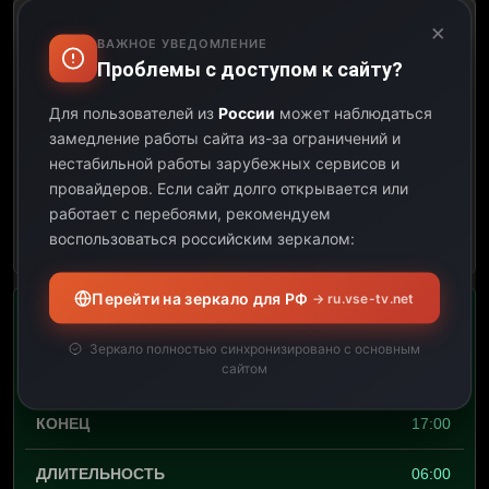
×
Sunday Love Songs!
ВАЖНОЕ УВЕДОМЛЕНИЕ
Проблемы с доступом к сайту?
06:00
Для пользователей из
России
может наблюдаться
11:00
замедление работы сайта из-за ограничений и
нестабильной работы зарубежных сервисов и
05:00
провайдеров.
Если сайт долго открывается или
работает с перебоями, рекомендуем
Открыть описание
воспользоваться российским зеркалом:
Перейти на зеркало для РФ
→ ru.vse-tv.net
80s Hit After 80s Hit
Зеркало полностью синхронизировано с основным
сайтом
11:00
17:00
06:00