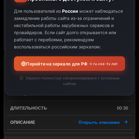
Для пользователей из
России
может наблюдаться
08:00
замедление работы сайта из-за ограничений и
нестабильной работы зарубежных сервисов и
00:53
провайдеров.
Если сайт долго открывается или
работает с перебоями, рекомендуем
Открыть описание
воспользоваться российским зеркалом:
Перейти на зеркало для РФ
→ ru.vse-tv.net
Прославлення
Зеркало полностью синхронизировано с основным
08:00
сайтом
08:30
00:30
Открыть описание