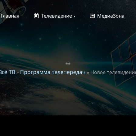
Главная
Телевидение
МедиаЗона
**
Всё ТВ
Программа телепередач
»
» Новое телевидени