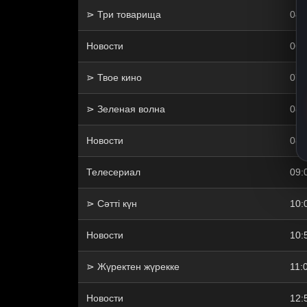
⋗ Три товарища
04:
Новости
06:
⋗ Твое кино
07:
⋗ Зеленая волна
08:
Новости
08:
Телесериал
09:
⋗ Сәтті күн
10:
Новости
10:
⋗ Жүректен жүрекке
11:
Новости
12: