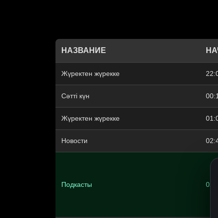
НАЗВАНИЕ
НА
Жүректен жүрекке
22:
Сәтті күн
00:
Жүректен жүрекке
01:
Новости
02:
Подкасты
02: