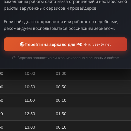
замедление работы сайта из-за ограничений и нестабильной
00
06:50
02:50
работы зарубежных сервисов и провайдеров.
50
07:00
00:10
Если сайт долго открывается или работает с перебоями,
рекомендуем воспользоваться российским зеркалом:
00
08:00
01:00
Перейти на зеркало для РФ
→ ru.vse-tv.net
00
08:50
00:50
Зеркало полностью синхронизировано с основным сайтом
50
09:00
00:10
00
10:00
01:00
00
10:50
00:50
50
11:00
00:10
00
12:50
01:50
50
13:00
00:10