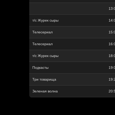
13:
т/с Журек сыры
14:
Телесериал
15:
Телесериал
16:
т/с Журек сыры
18:
Подкасты
19:
Три товарища
19:
Зеленая волна
20: