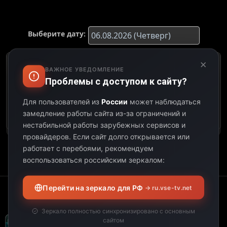
Выберите дату:
×
К сожалению, этот
ВАЖНОЕ УВЕДОМЛЕНИЕ
телеканал не
Проблемы с доступом к сайту?
предоставил свою
программу передач на
Для пользователей из
России
может наблюдаться
выбранную дату.
замедление работы сайта из-за ограничений и
нестабильной работы зарубежных сервисов и
провайдеров.
Если сайт долго открывается или
работает с перебоями, рекомендуем
воспользоваться российским зеркалом:
Перейти на зеркало для РФ
→ ru.vse-tv.net
Зеркало полностью синхронизировано с основным
сайтом