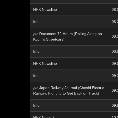
NHK Newsline
08:
Info
08:
д/с Document 72 Hours (Rolling Along on
08:
Kochi's Streetcars)
Info
08:
NHK Newsline
09:
Info
09:
д/с Japan Railway Journal (Choshi Electric
09:
Railway: Fighting to Get Back on Track)
Info
09:
NHK News-7
10: