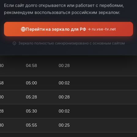
30
03:58
00:28
Если сайт долго открывается или работает с перебоями,
рекомендуем воспользоваться российским зеркалом:
58
04:00
00:02
Перейти на зеркало для РФ
→ ru.vse-tv.net
00
04:28
00:28
Зеркало полностью синхронизировано с основным сайтом
28
04:30
00:02
30
04:58
00:28
58
05:00
00:02
00
05:28
00:28
28
05:30
00:02
30
05:55
00:25