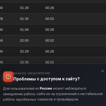
00
01:28
00:28
28
01:30
00:02
30
01:58
00:28
58
02:00
00:02
00
02:28
00:28
28
02:30
00:02
×
30
03:00
00:30
ВАЖНОЕ УВЕДОМЛЕНИЕ
Проблемы с доступом к сайту?
00
03:28
00:28
Для пользователей из
России
может наблюдаться
замедление работы сайта из-за ограничений и нестабильной
28
03:30
00:02
работы зарубежных сервисов и провайдеров.