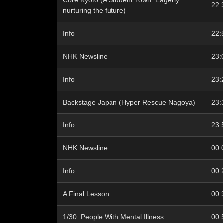
Core Kyoto (A Student Town: Eagerly
22:
nurturing the future)
Info
22:
NHK Newsline
23:
Info
23:
Backstage Japan (Hyper Rescue Nagoya)
23:
Info
23:
NHK Newsline
00:
Info
00:
A Final Lesson
00:
1/30: People With Mental Illness
00: