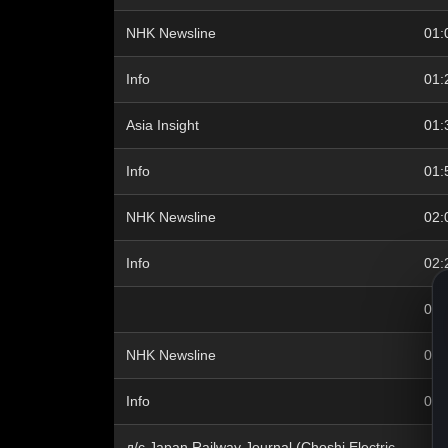
NHK Newsline
01:
Info
01:
Asia Insight
01:
Info
01:
NHK Newsline
02:
Info
02:
02:
NHK Newsline
03:
Info
03:
д/с Japan Railway Journal (Choshi Electric