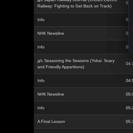
03:
Railway: Fighting to Get Back on Track)
Info
03:
NHK Newsline
04:
Info
04:
д/с Seasoning the Seasons (Yokai: Scary
04:
and Friendly Apparitions)
Info
04:
NHK Newsline
05:
Info
05:
A Final Lesson
05: