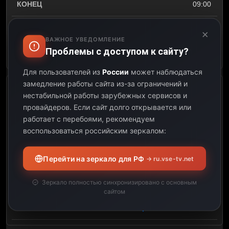
09:00
02:00
×
ВАЖНОЕ УВЕДОМЛЕНИЕ
Проблемы с доступом к сайту?
Открыть описание
Для пользователей из
России
может наблюдаться
замедление работы сайта из-за ограничений и
Beautiful Imagery from the
нестабильной работы зарубежных сервисов и
Space Program, leveraging
провайдеров.
Если сайт долго открывается или
4K UHD
работает с перебоями, рекомендуем
воспользоваться российским зеркалом:
09:00
Перейти на зеркало для РФ
→ ru.vse-tv.net
11:00
Зеркало полностью синхронизировано с основным
02:00
сайтом
Открыть описание