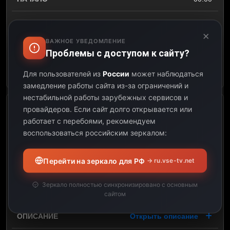
00:55
×
ВАЖНОЕ УВЕДОМЛЕНИЕ
00:55
Проблемы с доступом к сайту?
Открыть описание
Для пользователей из
России
может наблюдаться
замедление работы сайта из-за ограничений и
нестабильной работы зарубежных сервисов и
провайдеров.
Если сайт долго открывается или
Geordie Shore: Chloes
работает с перебоями, рекомендуем
Annäherungsversuch
воспользоваться российским зеркалом:
00:55
Перейти на зеркало для РФ
→ ru.vse-tv.net
01:40
Зеркало полностью синхронизировано с основным
00:45
сайтом
Открыть описание