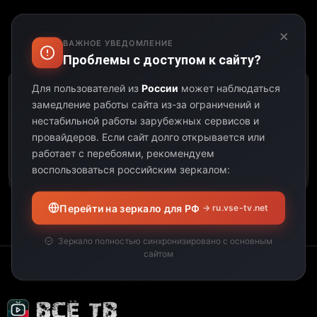
×
ВАЖНОЕ УВЕДОМЛЕНИЕ
Выберите дату:
Проблемы с доступом к сайту?
Для пользователей из
России
может наблюдаться
К сожалению, этот
замедление работы сайта из-за ограничений и
телеканал не
нестабильной работы зарубежных сервисов и
предоставил свою
провайдеров.
Если сайт долго открывается или
программу передач на
работает с перебоями, рекомендуем
выбранную дату.
воспользоваться российским зеркалом:
Перейти на зеркало для РФ
→ ru.vse-tv.net
Зеркало полностью синхронизировано с основным
сайтом