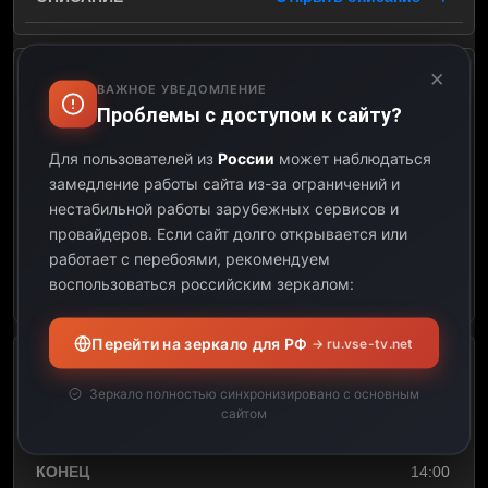
×
х/ф Пышка
ВАЖНОЕ УВЕДОМЛЕНИЕ
Проблемы с доступом к сайту?
10:15
Для пользователей из
России
может наблюдаться
замедление работы сайта из-за ограничений и
12:20
нестабильной работы зарубежных сервисов и
провайдеров.
Если сайт долго открывается или
02:05
работает с перебоями, рекомендуем
воспользоваться российским зеркалом:
Открыть описание
Перейти на зеркало для РФ
→ ru.vse-tv.net
х/ф Аферисты поневоле
Зеркало полностью синхронизировано с основным
сайтом
12:20
14:00