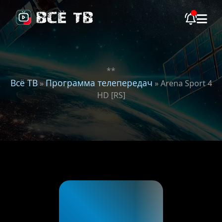
**
Всё ТВ
Программа телепередач
»
» Arena Sport 4
HD [RS]