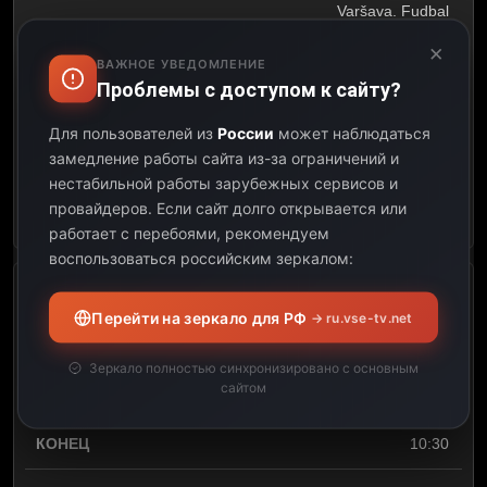
Varšava. Fudbal
×
08:00
ВАЖНОЕ УВЕДОМЛЕНИЕ
Проблемы с доступом к сайту?
08:30
Для пользователей из
России
может наблюдаться
замедление работы сайта из-за ограничений и
00:30
нестабильной работы зарубежных сервисов и
провайдеров.
Если сайт долго открывается или
Открыть описание
работает с перебоями, рекомендуем
воспользоваться российским зеркалом:
Midtjylland – Besiktas.
Перейти на зеркало для РФ
→ ru.vse-tv.net
Fudbal. UEFA Liga Evrope –
Kvalifikacije
Зеркало полностью синхронизировано с основным
сайтом
08:30
10:30