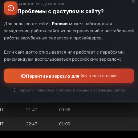
×
ВАЖНОЕ УВЕДОМЛЕНИЕ
Проблемы с доступом к сайту?
Выберите дату:
Для пользователей из
России
может наблюдаться
замедление работы сайта из-за ограничений и нестабильной
ЧАЛО
КОНЕЦ
ДЛИТЕЛЬНОСТЬ
работы зарубежных сервисов и провайдеров.
13
21:18
00:05
Если сайт долго открывается или работает с перебоями,
рекомендуем воспользоваться российским зеркалом:
18
21:25
00:07
25
21:31
00:06
Перейти на зеркало для РФ
→ ru.vse-tv.net
Зеркало полностью синхронизировано с основным сайтом
31
21:41
00:10
41
21:47
00:06
47
22:47
01:00