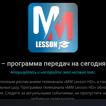
– программа передач на сегодня |
Аторизуйтесь и настройте свой часовой пояс.
с полным расписанием телеканала «MM Lesson HD», а та
льных шоу. Программа телеканала «MM Lesson HD» обнов
ре. Следите за актуальными событиями, не пропустите ни
любимым телеканалом.