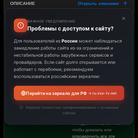
Открыть описание
×
ВАЖНОЕ УВЕДОМЛЕНИЕ
Проблемы с доступом к сайту?
Разрушители легенд-12-10
Для пользователей из
России
может наблюдаться
09:11
замедление работы сайта из-за ограничений и
нестабильной работы зарубежных сервисов и
10:00
провайдеров.
Если сайт долго открывается или
работает с перебоями, рекомендуем
00:49
воспользоваться российским зеркалом:
Открыть описание
Перейти на зеркало для РФ
→ ru.vse-tv.net
В нашей жизни
существует множество
Зеркало полностью синхронизировано с основным
разных легенд, поверий,
сайтом
интернетовских слухов
или других мифов. И вот
чтобы доказать или
опровергнуть все эти