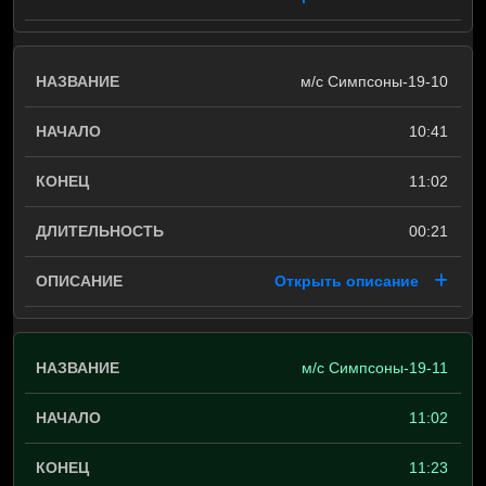
м/с Симпсоны-19-10
10:41
11:02
00:21
Открыть описание
м/с Симпсоны-19-11
11:02
11:23