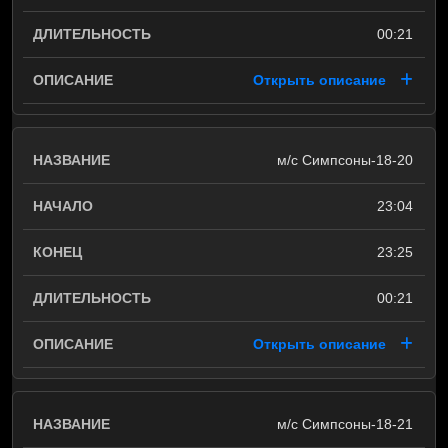
00:21
Открыть описание
м/с Симпсоны-18-20
23:04
23:25
00:21
Открыть описание
м/с Симпсоны-18-21