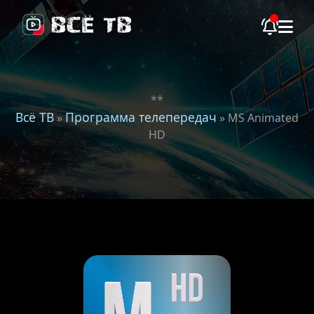
**
Всё ТВ
Программа телепередач
»
» MS Animated
HD