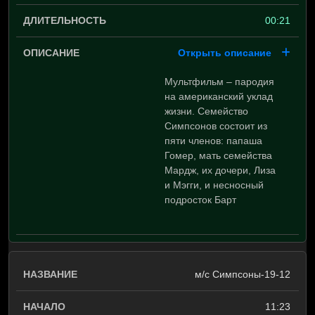
00:21
Открыть описание
Мультфильм – пародия
на американский уклад
жизни. Семейство
Симпсонов состоит из
пяти членов: папаша
Гомер, мать семейства
Мардж, их дочери, Лиза
и Мэгги, и несносный
подросток Барт
м/с Симпсоны-19-12
11:23