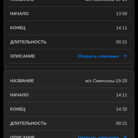
13:50
14:11
00:21
Открыть описание
м/с Симпсоны-19-20
14:11
14:32
00:21
Открыть описание