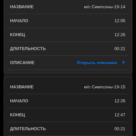
м/с Симпсоны-19-14
12:05
12:26
00:21
Открыть описание
м/с Симпсоны-19-15
12:26
12:47
00:21