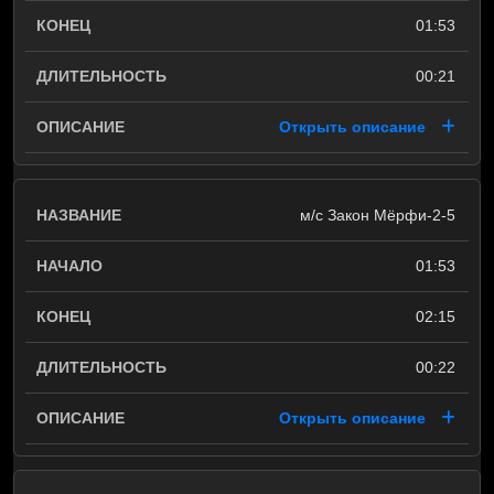
01:53
00:21
Открыть описание
м/с Закон Мёрфи-2-5
01:53
02:15
00:22
Открыть описание