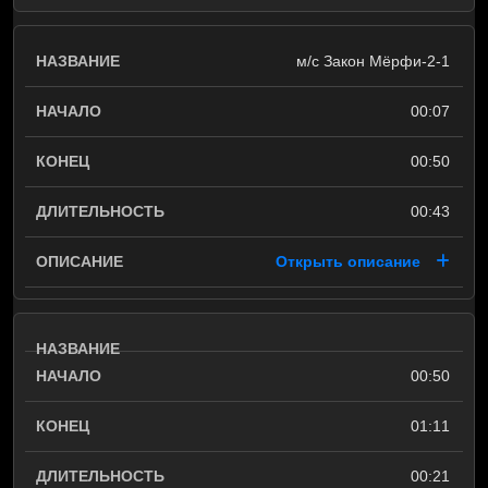
м/с Закон Мёрфи-2-1
00:07
00:50
00:43
Открыть описание
00:50
01:11
00:21