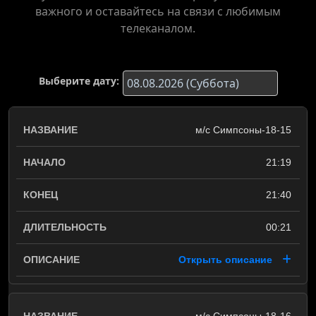
важного и оставайтесь на связи с любимым
телеканалом.
Выберите дату:
м/с Симпсоны-18-15
21:19
21:40
00:21
Открыть описание