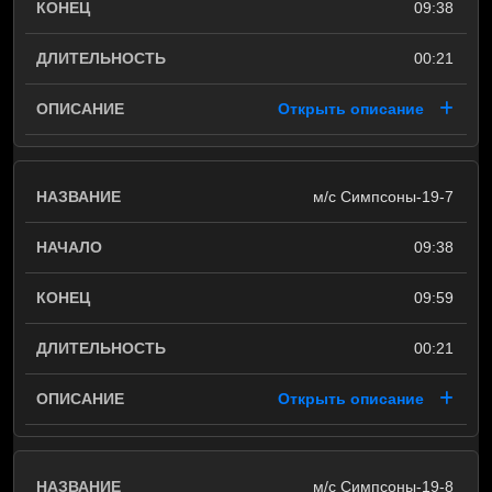
09:38
00:21
Открыть описание
м/с Симпсоны-19-7
09:38
09:59
00:21
Открыть описание
м/с Симпсоны-19-8