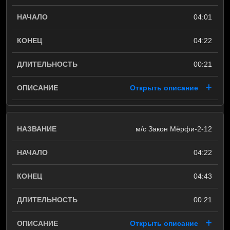
04:01
04:22
00:21
Открыть описание
м/с Закон Мёрфи-2-12
04:22
04:43
00:21
Открыть описание