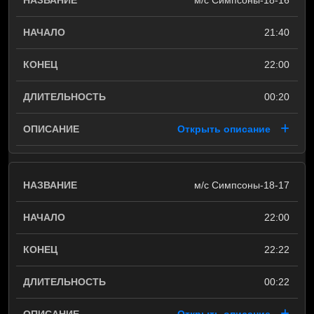
м/с Симпсоны-18-16
21:40
22:00
00:20
Открыть описание
м/с Симпсоны-18-17
22:00
22:22
00:22