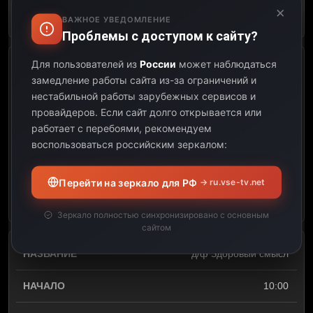
×
Открыть описание
ВАЖНОЕ УВЕДОМЛЕНИЕ
Проблемы с доступом к сайту?
Для пользователей из
России
может наблюдаться
Легенды кино
замедление работы сайта из-за ограничений и
нестабильной работы зарубежных сервисов и
09:15
провайдеров.
Если сайт долго открывается или
работает с перебоями, рекомендуем
10:00
воспользоваться российским зеркалом:
00:45
Перейти на зеркало для РФ
→ ru.vse-tv.net
Открыть описание
Зеркало полностью синхронизировано с основным
сайтом
д/ф Здоровый смысл
10:00