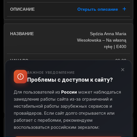
Открыть описание
Sędzia Anna Maria
Wesołowska – Na własną
rękę | E400
09:30
×
ВАЖНОЕ УВЕДОМЛЕНИЕ
10:30
Проблемы с доступом к сайту?
01:00
Для пользователей из
России
может наблюдаться
замедление работы сайта из-за ограничений и
Открыть описание
нестабильной работы зарубежных сервисов и
провайдеров.
Если сайт долго открывается или
работает с перебоями, рекомендуем
воспользоваться российским зеркалом:
SOS Ekipy w akcji | E52/60