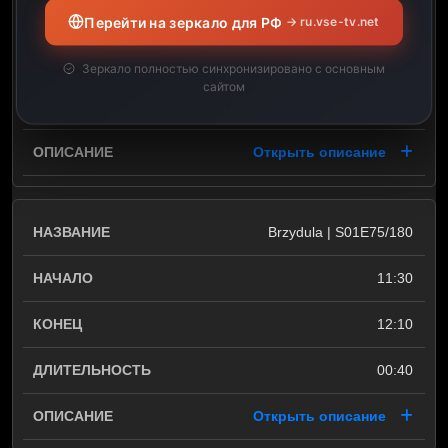
10:30
Перейти на зеркало для РФ
→ ru.vse-tv.net
11:30
Зеркало полностью синхронизировано с основным
сайтом
01:00
Открыть описание
Brzydula | S01E75/180
11:30
12:10
00:40
Открыть описание