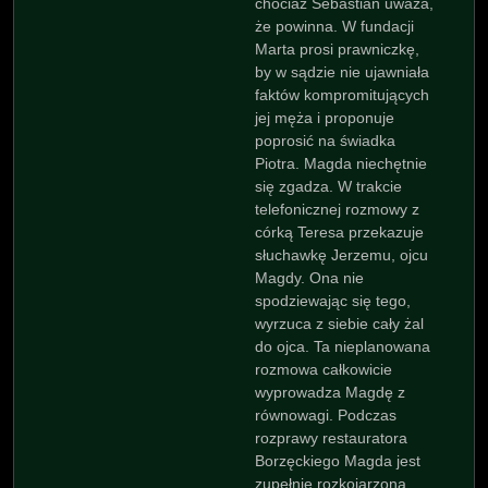
chociaż Sebastian uważa,
że powinna. W fundacji
Marta prosi prawniczkę,
by w sądzie nie ujawniała
faktów kompromitujących
jej męża i proponuje
poprosić na świadka
Piotra. Magda niechętnie
się zgadza. W trakcie
telefonicznej rozmowy z
córką Teresa przekazuje
słuchawkę Jerzemu, ojcu
Magdy. Ona nie
spodziewając się tego,
wyrzuca z siebie cały żal
do ojca. Ta nieplanowana
rozmowa całkowicie
wyprowadza Magdę z
równowagi. Podczas
rozprawy restauratora
Borzęckiego Magda jest
zupełnie rozkojarzona.