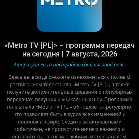
«Metro TV [PL]» – программа передач
на сегодня | 7 августа, 2026
Аторизуйтесь и настройте свой часовой пояс.
Здесь вы всегда сможете ознакомиться с полным
расписанием телеканала «Metro TV [PL]», а также
получить дополнительные сведения о популярных
передачах, ведущих и уникальных шоу. Программа
телеканала «Metro TV [PL]» обновляется регулярно,
что позволяет быть в курсе всех изменений и
новинок в эфире. Следите за актуальными
событиями, не пропустите ничего важного и
оставайтесь на связи с любимым телеканалом.