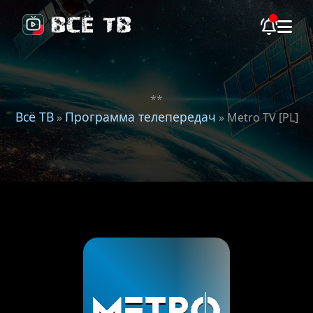
**
Всё ТВ
Программа телепередач
»
» Metro TV [PL]