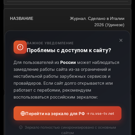
Журнал. Сделано в Италии
2026 (Удинезе)
×
08:45
ВАЖНОЕ УВЕДОМЛЕНИЕ
Проблемы с доступом к сайту?
09:00
Для пользователей из
России
может наблюдаться
00:15
замедление работы сайта из-за ограничений и
нестабильной работы зарубежных сервисов и
Открыть описание
провайдеров.
Если сайт долго открывается или
работает с перебоями, рекомендуем
воспользоваться российским зеркалом:
Италия. Удинезе – Пиза
Перейти на зеркало для РФ
→ ru.vse-tv.net
09:00
Зеркало полностью синхронизировано с основным
11:00
сайтом