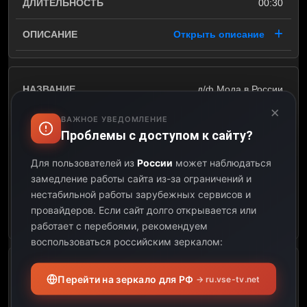
00:30
Открыть описание
д/ф Мода в России
×
ВАЖНОЕ УВЕДОМЛЕНИЕ
03:00
Проблемы с доступом к сайту?
03:30
Для пользователей из
России
может наблюдаться
замедление работы сайта из-за ограничений и
00:30
нестабильной работы зарубежных сервисов и
провайдеров.
Если сайт долго открывается или
Открыть описание
работает с перебоями, рекомендуем
воспользоваться российским зеркалом:
д/ф Экскурсия в
Перейти на зеркало для РФ
→ ru.vse-tv.net
Государственном Русском
музее