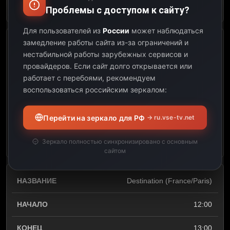
Открыть описание
Проблемы с доступом к сайту?
Для пользователей из
России
может наблюдаться
замедление работы сайта из-за ограничений и
Luxe. This Week
нестабильной работы зарубежных сервисов и
провайдеров.
Если сайт долго открывается или
11:00
работает с перебоями, рекомендуем
воспользоваться российским зеркалом:
12:00
01:00
Перейти на зеркало для РФ
→ ru.vse-tv.net
Открыть описание
Зеркало полностью синхронизировано с основным
сайтом
Destination (France/Paris)
12:00
13:00