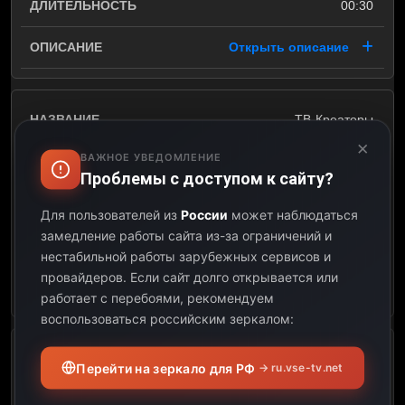
00:30
Открыть описание
ТВ-Креаторы
×
ВАЖНОЕ УВЕДОМЛЕНИЕ
10:20
Проблемы с доступом к сайту?
10:40
Для пользователей из
России
может наблюдаться
замедление работы сайта из-за ограничений и
00:20
нестабильной работы зарубежных сервисов и
провайдеров.
Если сайт долго открывается или
Открыть описание
работает с перебоями, рекомендуем
воспользоваться российским зеркалом:
д/с Послушаем вместе
Перейти на зеркало для РФ
→ ru.vse-tv.net
10:40