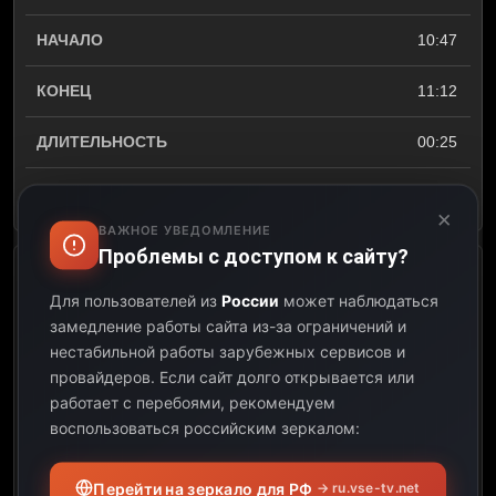
10:47
11:12
00:25
Открыть описание
×
ВАЖНОЕ УВЕДОМЛЕНИЕ
Проблемы с доступом к сайту?
Sveiks, Dagij! 3. Animācijas
Для пользователей из
России
может наблюдаться
seriāls. 48. sērija
замедление работы сайта из-за ограничений и
нестабильной работы зарубежных сервисов и
11:12
провайдеров.
Если сайт долго открывается или
работает с перебоями, рекомендуем
11:20
воспользоваться российским зеркалом:
00:08
Перейти на зеркало для РФ
→ ru.vse-tv.net