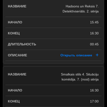
Hadsons un Reksis 7.
Detektīvseriāls. 2. sērija
15:45
16:30
00:45
Открыть описание
Smalkais stils 4. Situāciju
komēdija. 7. (nosl) sērija
16:30
17:00