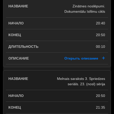
Zinātnes noslēpumi.
Dokumentālu īsfilmu cikls
20:40
20:50
00:10
Открыть описание
Melnais saraksts 3. Spriedzes
seriāls. 23. (nosl) sērija
20:50
21:35