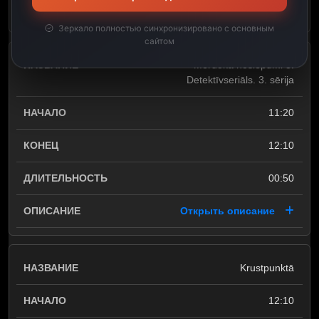
Открыть описание
Зеркало полностью синхронизировано с основным
сайтом
Mērdoka noslēpumi 3.
Detektīvseriāls. 3. sērija
11:20
12:10
00:50
Открыть описание
Krustpunktā
12:10