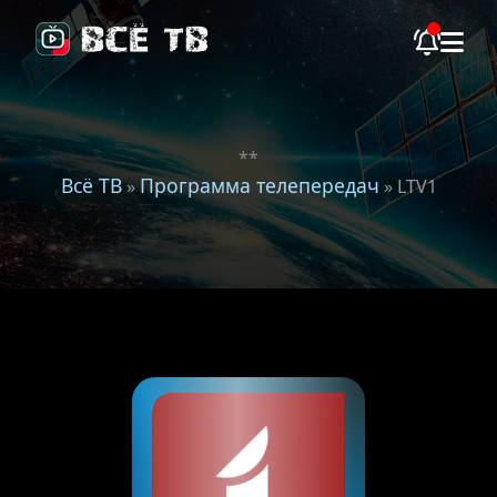
**
Всё ТВ
Программа телепередач
»
» LTV1