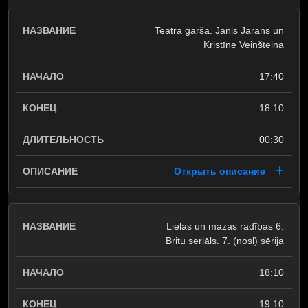
Teātra garša. Jānis Jarāns un
Kristīne Veinšteina
17:40
18:10
00:30
Открыть описание
Lielas un mazas radības 6.
Britu seriāls. 7. (nosl) sērija
18:10
19:10