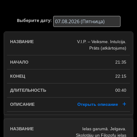
Выберите дату:
V.I.P. – Veiksme. Intuīcija.
Prāts (atkārtojums)
21:35
22:15
00:40
Открыть описание
Ielas garumā. Jelgava.
Skolotāju un Filozofu ielas