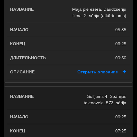
Māja pie ezera. Daudzsēriju
filma. 2. sērija (atkārtojums)
05:35
06:25
00:50
Открыть описание
Solījums 4. Spānijas
telenovele. 573. sērija
06:25
07:25