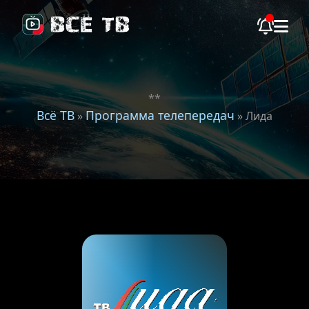
**
Всё ТВ
Программа телепередач
»
» Лида