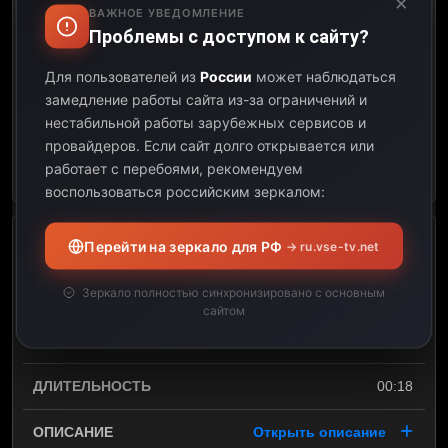
×
ВАЖНОЕ УВЕДОМЛЕНИЕ
08:06
Проблемы с доступом к сайту?
Для пользователей из
России
может наблюдаться
08:51
замедление работы сайта из-за ограничений и
нестабильной работы зарубежных сервисов и
00:45
провайдеров.
Если сайт долго открывается или
работает с перебоями, рекомендуем
Открыть описание
воспользоваться российским зеркалом:
Перейти на зеркало для РФ
→ ru.vse-tv.net
Вселенная
Зеркало полностью синхронизировано с основным
08:51
сайтом
09:09
00:18
Открыть описание