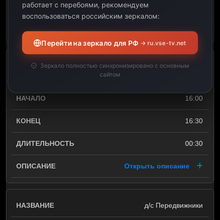
01:30
работает с перебоями, рекомендуем
воспользоваться российским зеркалом:
Открыть описание
Перейти на зеркало для РФ
→ ru.vse-tv.net
Наука есть (Рыба и
Зеркало полностью синхронизировано с основным
сайтом
морепродукты)
16:00
16:30
00:30
Открыть описание
д/с Передвижники