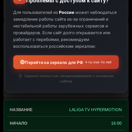
Проблемы с доступом к сайту?
Открыть описание
Для пользователей из
России
может наблюдаться
замедление работы сайта из-за ограничений и
нестабильной работы зарубежных сервисов и
LALIGA TV HYPERMOTION
провайдеров.
Если сайт долго открывается или
работает с перебоями, рекомендуем
12:00
воспользоваться российским зеркалом:
16:00
Перейти на зеркало для РФ
→ ru.vse-tv.net
04:00
Зеркало полностью синхронизировано с основным
сайтом
Открыть описание
LALIGA TV HYPERMOTION
16:00