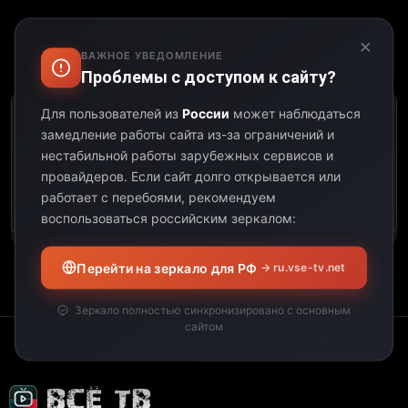
×
ВАЖНОЕ УВЕДОМЛЕНИЕ
Выберите дату:
Проблемы с доступом к сайту?
Для пользователей из
России
может наблюдаться
К сожалению, этот
замедление работы сайта из-за ограничений и
телеканал не
нестабильной работы зарубежных сервисов и
предоставил свою
провайдеров.
Если сайт долго открывается или
программу передач на
работает с перебоями, рекомендуем
выбранную дату.
воспользоваться российским зеркалом:
Перейти на зеркало для РФ
→ ru.vse-tv.net
Зеркало полностью синхронизировано с основным
сайтом