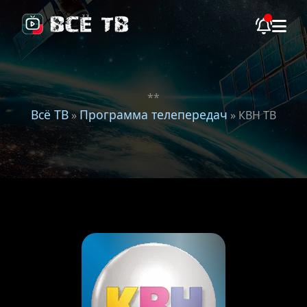
**
Всё ТВ
Программа телепередач
»
» КВН ТВ