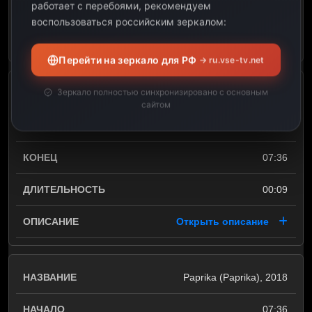
работает с перебоями, рекомендуем
00:09
воспользоваться российским зеркалом:
Открыть описание
Перейти на зеркало для РФ
→ ru.vse-tv.net
Зеркало полностью синхронизировано с основным
Paprika (Paprika), 2018
сайтом
07:27
07:36
00:09
Открыть описание
Paprika (Paprika), 2018
07:36