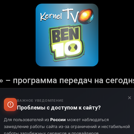
» – программа передач на сегодня
Аторизуйтесь и настройте свой часовой пояс.
×
ВАЖНОЕ УВЕДОМЛЕНИЕ
 полным расписанием телеканала «Kernel TV Бен 10», а
Проблемы с доступом к сайту?
льных шоу. Программа телеканала «Kernel TV Бен 10» о
ире. Следите за актуальными событиями, не пропустите н
Для пользователей из
России
может наблюдаться
любимым телеканалом.
замедление работы сайта из-за ограничений и нестабильной
работы зарубежных сервисов и провайдеров.