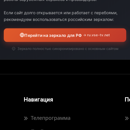
Выберите дату:
Если сайт долго открывается или работает с перебоями,
рекомендуем воспользоваться российским зеркалом:
ЧАЛО
КОНЕЦ
ДЛИТЕЛЬНОСТЬ
Перейти на зеркало для РФ
→ ru.vse-tv.net
вил свою программу передач на выбранную дату.
Зеркало полностью синхронизировано с основным сайтом
Навигация
П
Телепрограмма