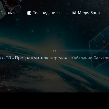
Главная
Телевидение
МедиаЗона
**
сё ТВ
Программа телепередач
»
» Кабардино-Балкар