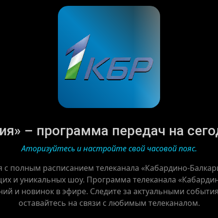
я» – программа передач на сегодн
Аторизуйтесь и настройте свой часовой пояс.
я с полным расписанием телеканала «Кабардино-Балкар
щих и уникальных шоу. Программа телеканала «Кабардин
ний и новинок в эфире. Следите за актуальными событи
оставайтесь на связи с любимым телеканалом.