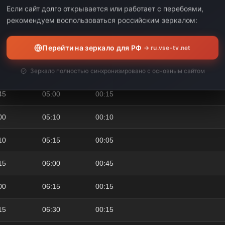
30
04:00
00:30
Если сайт долго открывается или работает с перебоями,
рекомендуем воспользоваться российским зеркалом:
00
04:10
00:10
Перейти на зеркало для РФ
10
04:25
00:15
→ ru.vse-tv.net
25
04:45
00:20
Зеркало полностью синхронизировано с основным сайтом
45
05:00
00:15
00
05:10
00:10
10
05:15
00:05
15
06:00
00:45
00
06:15
00:15
15
06:30
00:15