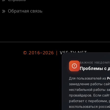
Обратная связь
© 2016–2026 |
VSE-TV.NET
ВАЖНОЕ УВЕДОМЛ
Проблемы с д
Для пользователей из
Р
замедление работы сайт
нестабильной работы з
провайдеров.
Если сайт
работает с перебоями,
воспользоваться росси