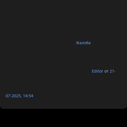
Жалоба
Editor
от
21-
07-2025, 14:54