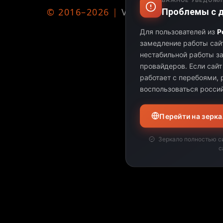
© 2016–2026 |
VSE-TV.NET
Проблемы с д
Для пользователей из
Р
замедление работы сайт
нестабильной работы з
провайдеров.
Если сайт
работает с перебоями,
воспользоваться росси
Перейти на зерк
Зеркало полностью с
с